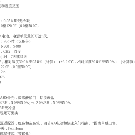
）
间和温度范围
：
0-95
％
RH
无冷凝
.0
至
120.0F
（
0.0
至
50.0C
）
A
电池。电源单元最长可达
3
天。
：
76
小时（仅备份）
，
N300
，
N400
，
CH2
：湿度
小时，
7
天或
31
天
F
，相对湿度
30.0
％至
95.0
％（计算）（
+/- 2.0
℃
，相对湿度
30.0
％至
95.0
％）（计算值
122.0F
（
0.0
至
50.0C
）
.2in
375
0
ABS
外壳，聚碳酸酯门，铝质表盘
％
RH
，
5.0
至
95.0
％
; +/- 2.0
％
RH
，
5.0
至
95.0
％
RH
无冷凝
现场可更换
源适配器，红色和蓝色笔，四节
AA
电池和快速入门指南。
*
图表单独出售。
/
关，
Pen Home
或壁挂式（带锁孔）