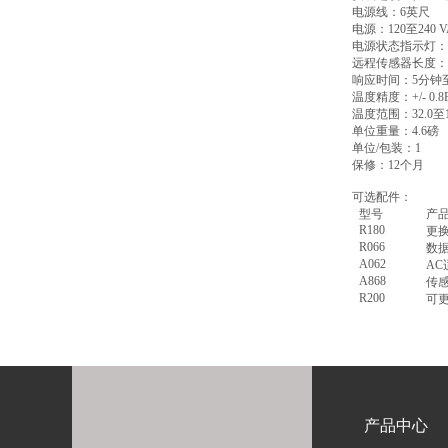
电源线：
6
英尺
电源：
120
至
240 
电源状态指示灯：
远程传感器长度：
响应时间：
5
分钟
温度精度：
+/- 0.8
温度范围：
32.0
至
单位重量：
4.6
磅
单位
/
包装：
1
保修：
12
个月
可选配件：
型号
产
R180
更
R066
数
A062
AC
A868
传
R200
可
产品中心