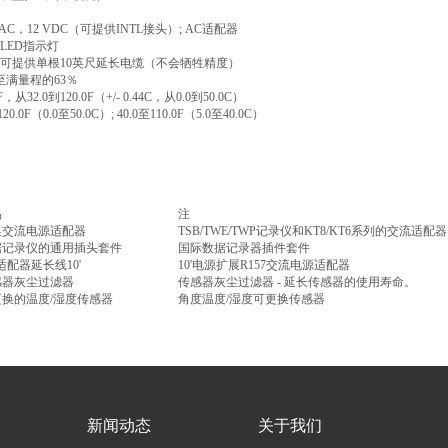
VAC
，
12 VDC
（可提供
INTL
接头）
; AC
适配器
LED
指示灯
可提供单根
10
英尺延长电缆（不会牺牲精度）
至满量程的
63
％
F
，从
32.0
到
120.0F
（
+/- 0.44C
，从
0.0
到
50.0C
）
120.0F
（
0.0
至
50.0C
）
; 40.0
至
110.0F
（
5.0
至
40.0C
）
品
注
换交流电源适配器
TSB/TWE/TWP
记录仪和
KT8/KT6
系列的交流适配器
据记录仪的通用插头套件
国际数据记录器插件套件
适配器延长线
10'
10'
电源扩展
R157
交流电源适配器
感器灰尘过滤器
传感器灰尘过滤器
-
延长传感器的使用寿命。
更换的温度
/
湿度传感器
角度温度
/
湿度可更换传感器
新闻动态
关于我们