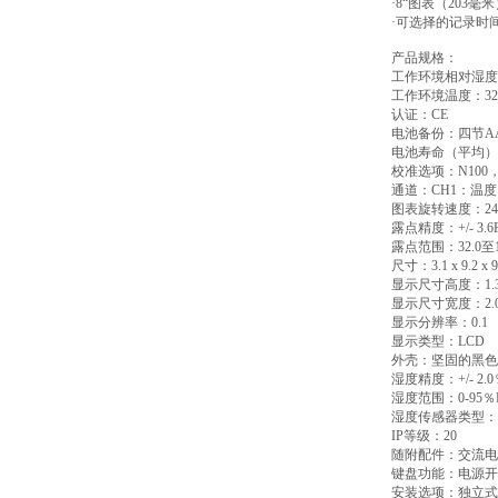
·8“
图表（
203
毫米
·
可选择的记录时
产品规格：
工作环境相对湿度
工作环境温度：
32
认证：
CE
电池备份：四节
A
电池寿命（平均）
校准选项：
N100
通道：
CH1
：温度
图表旋转速度：
24
露点精度：
+/- 3.6
露点范围：
32.0
至
尺寸：
3.1 x 9.2 x 9
显示尺寸高度：
1.
显示尺寸宽度：
2.
显示分辨率：
0.1
显示类型：
LCD
外壳：坚固的黑色
湿度精度：
+/- 2.0
湿度范围：
0-95
％
湿度传感器类型：
IP
等级：
20
随附配件：交流电
键盘功能：电源开
安装选项：独立式